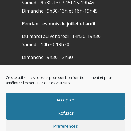
Samedi : 9h30-13h / 15h15-19h45
Dimanche : 9h30-13h et 16h-19h45
Pendant les mois de juillet et août
:
Du mardi au vendredi : 14h30-19h30
Samedi : 14h30-19h30
Dimanche : 9h30-12h30
Eglise fermée le lundi
Ce site utilise des cookies pour son bon fonctionnement et pour
ACCUEIL DE PRÊTRE
améliorer l'expérience de ses visiteurs.
Du lundi au samedi un prêtre reçoit
Accepter
chaque après-midi entre 17h30 et
Refuser
18h30. En juillet et en août de 18h à
18h30.
Préférences