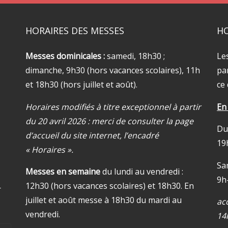
HORAIRES DES MESSES
HO
Messes dominicales :
samedi, 18h30 ;
Le
dimanche, 9h30 (hors vacances scolaires), 11h
par
et 18h30 (hors juillet et août).
ce 
Horaires modifiés à titre exceptionnel à partir
En
du 20 avril 2026 : merci de consulter la page
Du
d’accueil du site internet, l’encadré
19
« Horaires ».
Sa
Messes en semaine
du lundi au vendredi :
9h
12h30 (hors vacances scolaires) et 18h30. En
r
juillet et août messe à 18h30 du mardi au
ac
vendredi.
14