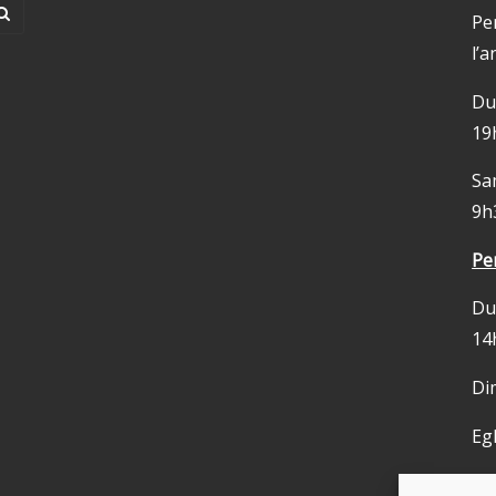
Pe
l’a
Du
19
Sa
9h
Pen
Du
14
Di
Egl
AC