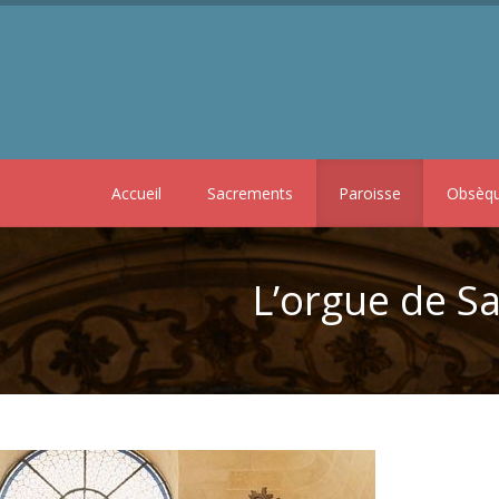
Accueil
Sacrements
Paroisse
Obsèq
L’orgue de S