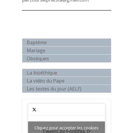
Baptême
Mariage
Obsèques
La bioéthique
La vidéo du Pape
Les textes du jour (AELF)
Cliquez pour accepter les cookies
Tweets by Pontifex_fr