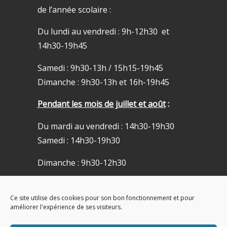
de l’année scolaire :
Du lundi au vendredi : 9h-12h30 et
14h30-19h45
Samedi : 9h30-13h / 15h15-19h45
Dimanche : 9h30-13h et 16h-19h45
Pendant les mois de juillet et août
:
Du mardi au vendredi : 14h30-19h30
Samedi : 14h30-19h30
Dimanche : 9h30-12h30
Eglise fermée le lundi
Ce site utilise des cookies pour son bon fonctionnement et pour
ACCUEIL DE PRÊTRE
améliorer l'expérience de ses visiteurs.